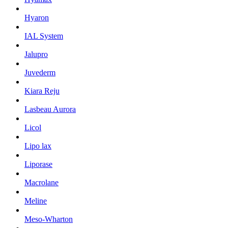
Hyaron
IAL System
Jalupro
Juvederm
Kiara Reju
Lasbeau Aurora
Licol
Lipo lax
Liporase
Macrolane
Meline
Meso-Wharton