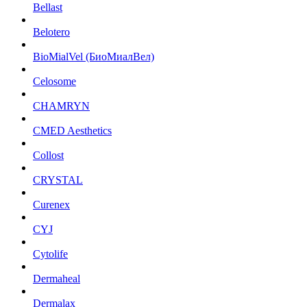
Bellast
Belotero
BioMialVel (БиоМиалВел)
Celosome
CHAMRYN
CMED Aesthetics
Collost
CRYSTAL
Curenex
CYJ
Cytolife
Dermaheal
Dermalax