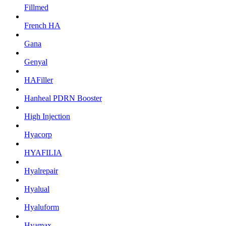
Fillmed
French HA
Gana
Genyal
HAFiller
Hanheal PDRN Booster
High Injection
Hyacorp
HYAFILIA
Hyalrepair
Hyalual
Hyaluform
Hyamax