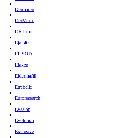
Dermaren
DerMaxx
DR.Lipo
Ejal 40
EL SOD
Elaxen
Eldermafill
Etrebelle
Euroresearch
Evasion
Evolution
Exclusive