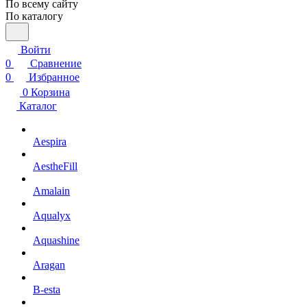
По всему сайту
По каталогу
Войти
0
Сравнение
0
Избранное
0
Корзина
Каталог
Aespira
AestheFill
Amalain
Aqualyx
Aquashine
Aragan
B-esta