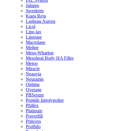
IAL System
Jalupro
Juvederm
Kiara Reju
Lasbeau Aurora
Licol
Lipo lax
Liporase
Macrolane
Meline
Meso-Wharton
Mesoheal Body HA Filler
Metoo
Miracle
Neauvia
Neuramis
Optima
Overage
PBSerum
Peptide Introlypolise
Phillex
Platinum
Powerfill
Princess
Profhilo