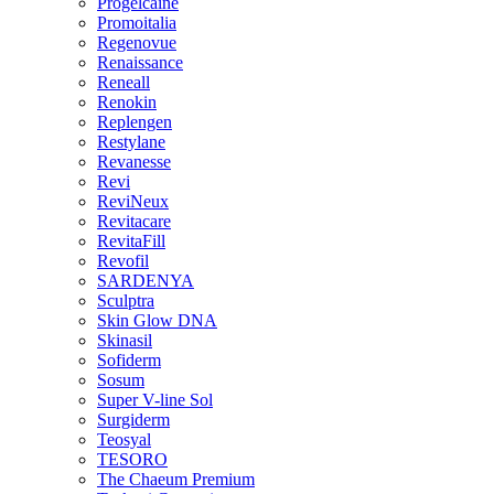
Progelcaine
Promoitalia
Regenovue
Renaissance
Reneall
Renokin
Replengen
Restylane
Revanesse
Revi
ReviNeux
Revitacare
RevitaFill
Revofil
SARDENYA
Sculptra
Skin Glow DNA
Skinasil
Sofiderm
Sosum
Super V-line Sol
Surgiderm
Teosyal
TESORO
The Chaeum Premium