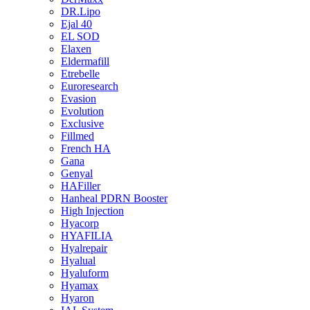
DR.Lipo
Ejal 40
EL SOD
Elaxen
Eldermafill
Etrebelle
Euroresearch
Evasion
Evolution
Exclusive
Fillmed
French HA
Gana
Genyal
HAFiller
Hanheal PDRN Booster
High Injection
Hyacorp
HYAFILIA
Hyalrepair
Hyalual
Hyaluform
Hyamax
Hyaron