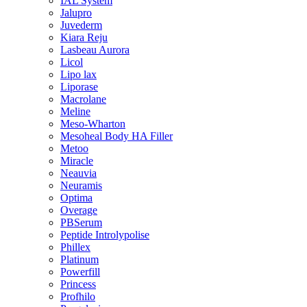
IAL System
Jalupro
Juvederm
Kiara Reju
Lasbeau Aurora
Licol
Lipo lax
Liporase
Macrolane
Meline
Meso-Wharton
Mesoheal Body HA Filler
Metoo
Miracle
Neauvia
Neuramis
Optima
Overage
PBSerum
Peptide Introlypolise
Phillex
Platinum
Powerfill
Princess
Profhilo