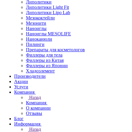
Липолитики
Липолитики Light Fit
Липолитики Lipo Lab
Мезококтейли
Мезонити
Наноиглы
Наноиглы MESOLIFE
Наноканюли
Пилинги
Препараты для косметологов
Филлеры для тела
Филлеры из Китая
Филлеры из Японии
Хладоэлемент
Производители
Акции
Услуги
Компания
Назад
Компания
О компании
Отзывы
Блог
Информация
Назад