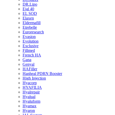
DR.Lipo
Ejal 40
EL SOD
Elaxen
Eldermafill
Etrebelle
Euroresearch
Evasion
Evolution
Exclusive
Fillmed
French HA
Gana
Genyal
HAFiller
Hanheal PDRN Booster
High Injection
Hyacorp
HYAFILIA
Hyalrepair
Hyalual
Hyaluform
Hyamax
Hyaron