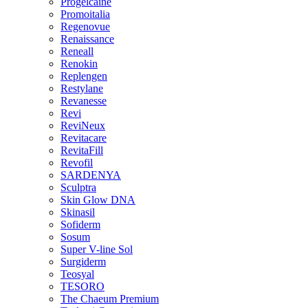
Progelcaine
Promoitalia
Regenovue
Renaissance
Reneall
Renokin
Replengen
Restylane
Revanesse
Revi
ReviNeux
Revitacare
RevitaFill
Revofil
SARDENYA
Sculptra
Skin Glow DNA
Skinasil
Sofiderm
Sosum
Super V-line Sol
Surgiderm
Teosyal
TESORO
The Chaeum Premium