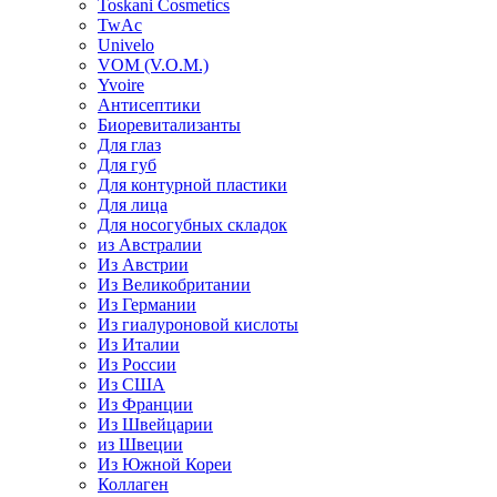
Toskani Cosmetics
TwAc
Univelo
VOM (V.O.M.)
Yvoire
Антисептики
Биоревитализанты
Для глаз
Для губ
Для контурной пластики
Для лица
Для носогубных складок
из Австралии
Из Австрии
Из Великобритании
Из Германии
Из гиалуроновой кислоты
Из Италии
Из России
Из США
Из Франции
Из Швейцарии
из Швеции
Из Южной Кореи
Коллаген