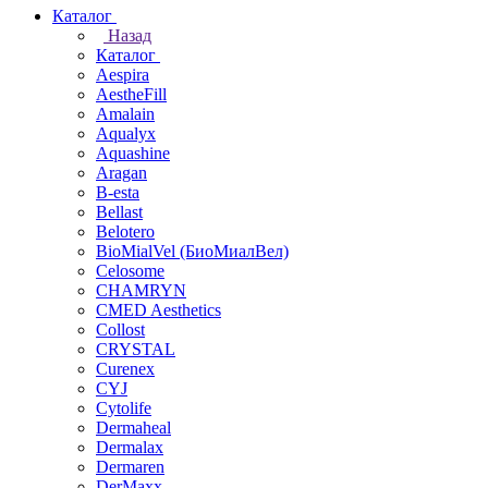
Каталог
Назад
Каталог
Aespira
AestheFill
Amalain
Aqualyx
Aquashine
Aragan
B-esta
Bellast
Belotero
BioMialVel (БиоМиалВел)
Celosome
CHAMRYN
CMED Aesthetics
Collost
CRYSTAL
Curenex
CYJ
Cytolife
Dermaheal
Dermalax
Dermaren
DerMaxx