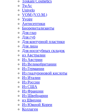
Toskani Cosmetics
TwAc
Univelo
VOM (V.O.M.)
Yvoire
Антисептики
Биоревитализанты
Для глаз
Для губ
Для контурной пластики
Для лица
Для носогубных складок
из Австралии
Из Австрии
Из Великобритании
Из Германии
Из гиалуроновой кислоты
Из Италии
Из России
Из США
Из Франции
Из Швейцарии
из Швеции
Из Южной Кореи
Коллаген