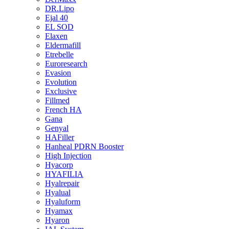
DR.Lipo
Ejal 40
EL SOD
Elaxen
Eldermafill
Etrebelle
Euroresearch
Evasion
Evolution
Exclusive
Fillmed
French HA
Gana
Genyal
HAFiller
Hanheal PDRN Booster
High Injection
Hyacorp
HYAFILIA
Hyalrepair
Hyalual
Hyaluform
Hyamax
Hyaron