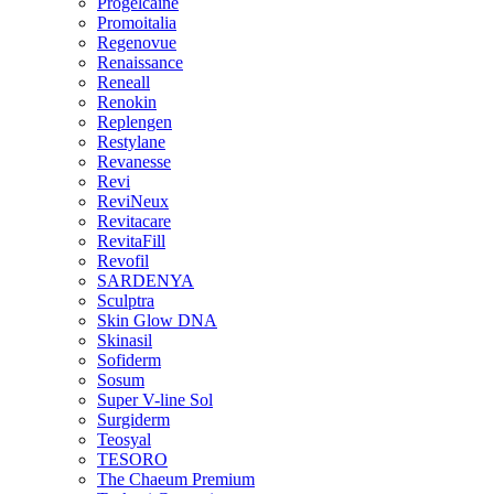
Progelcaine
Promoitalia
Regenovue
Renaissance
Reneall
Renokin
Replengen
Restylane
Revanesse
Revi
ReviNeux
Revitacare
RevitaFill
Revofil
SARDENYA
Sculptra
Skin Glow DNA
Skinasil
Sofiderm
Sosum
Super V-line Sol
Surgiderm
Teosyal
TESORO
The Chaeum Premium