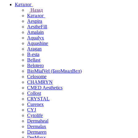
Каталог
Назад
Каталог
Aespira
AestheFill
Amalain
Aqualyx
Aquashine
Aragan
B-esta
Bellast
Belotero
BioMialVel (БиоМиалВел)
Celosome
CHAMRYN
CMED Aesthetics
Collost
CRYSTAL
Curenex
CYJ
Cytolife
Dermaheal
Dermalax
Dermaren
DerMaxx