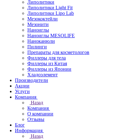
Липолитики
Липолитики Light Fit
Липолитики Lipo Lab
Мезококтейли
Мезонити
Наноиглы
Наноиглы MESOLIFE
Наноканюли
Пилинги
Препараты для косметологов
Филлеры для тела
Филлеры из Китая
Филлеры из Японии
Хладоэлемент
Производители
Акции
Услуги
Компания
Назад
Компания
О компании
Отзывы
Блог
Информация
Назад