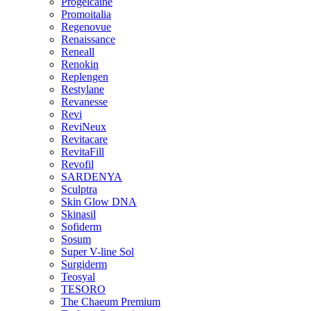
Progelcaine
Promoitalia
Regenovue
Renaissance
Reneall
Renokin
Replengen
Restylane
Revanesse
Revi
ReviNeux
Revitacare
RevitaFill
Revofil
SARDENYA
Sculptra
Skin Glow DNA
Skinasil
Sofiderm
Sosum
Super V-line Sol
Surgiderm
Teosyal
TESORO
The Chaeum Premium