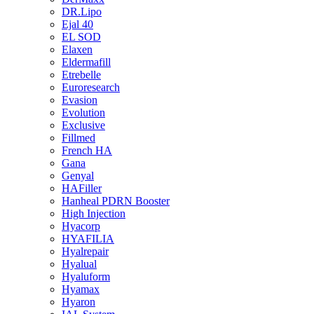
DR.Lipo
Ejal 40
EL SOD
Elaxen
Eldermafill
Etrebelle
Euroresearch
Evasion
Evolution
Exclusive
Fillmed
French HA
Gana
Genyal
HAFiller
Hanheal PDRN Booster
High Injection
Hyacorp
HYAFILIA
Hyalrepair
Hyalual
Hyaluform
Hyamax
Hyaron