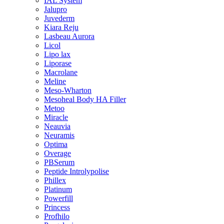
IAL System
Jalupro
Juvederm
Kiara Reju
Lasbeau Aurora
Licol
Lipo lax
Liporase
Macrolane
Meline
Meso-Wharton
Mesoheal Body HA Filler
Metoo
Miracle
Neauvia
Neuramis
Optima
Overage
PBSerum
Peptide Introlypolise
Phillex
Platinum
Powerfill
Princess
Profhilo