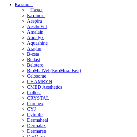
Каталог
Назад
Каталог
Aespira
AestheFill
Amalain
Aqualyx
Aquashine
Aragan
B-esta
Bellast
Belotero
BioMialVel (БиоМиалВел)
Celosome
CHAMRYN
CMED Aesthetics
Collost
CRYSTAL
Curenex
CYJ
Cytolife
Dermaheal
Dermalax
Dermaren
DerMaxx