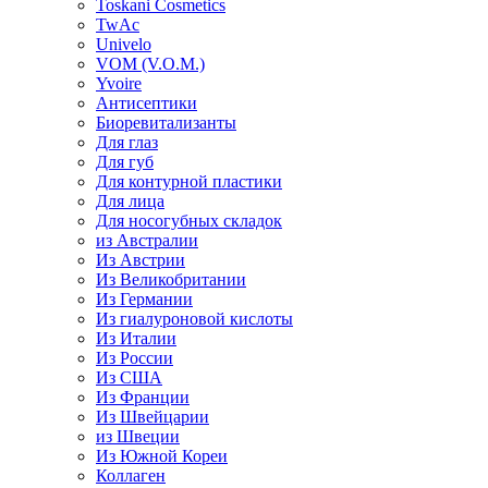
Toskani Cosmetics
TwAc
Univelo
VOM (V.O.M.)
Yvoire
Антисептики
Биоревитализанты
Для глаз
Для губ
Для контурной пластики
Для лица
Для носогубных складок
из Австралии
Из Австрии
Из Великобритании
Из Германии
Из гиалуроновой кислоты
Из Италии
Из России
Из США
Из Франции
Из Швейцарии
из Швеции
Из Южной Кореи
Коллаген