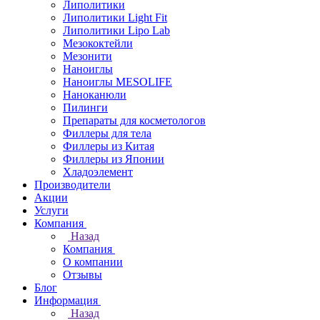
Липолитики
Липолитики Light Fit
Липолитики Lipo Lab
Мезококтейли
Мезонити
Наноиглы
Наноиглы MESOLIFE
Наноканюли
Пилинги
Препараты для косметологов
Филлеры для тела
Филлеры из Китая
Филлеры из Японии
Хладоэлемент
Производители
Акции
Услуги
Компания
Назад
Компания
О компании
Отзывы
Блог
Информация
Назад