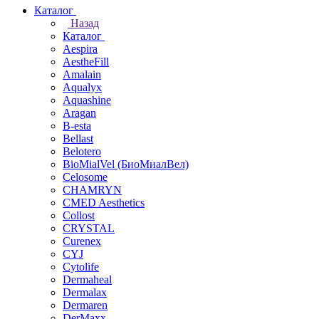
Каталог
Назад
Каталог
Aespira
AestheFill
Amalain
Aqualyx
Aquashine
Aragan
B-esta
Bellast
Belotero
BioMialVel (БиоМиалВел)
Celosome
CHAMRYN
CMED Aesthetics
Collost
CRYSTAL
Curenex
CYJ
Cytolife
Dermaheal
Dermalax
Dermaren
DerMaxx