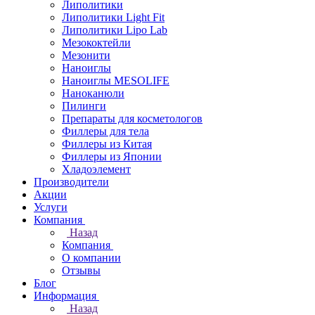
Липолитики
Липолитики Light Fit
Липолитики Lipo Lab
Мезококтейли
Мезонити
Наноиглы
Наноиглы MESOLIFE
Наноканюли
Пилинги
Препараты для косметологов
Филлеры для тела
Филлеры из Китая
Филлеры из Японии
Хладоэлемент
Производители
Акции
Услуги
Компания
Назад
Компания
О компании
Отзывы
Блог
Информация
Назад