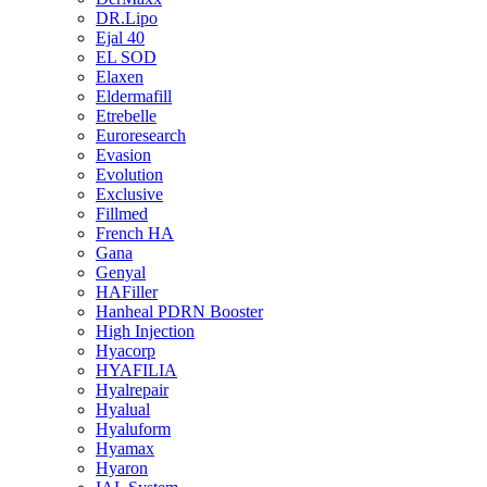
DR.Lipo
Ejal 40
EL SOD
Elaxen
Eldermafill
Etrebelle
Euroresearch
Evasion
Evolution
Exclusive
Fillmed
French HA
Gana
Genyal
HAFiller
Hanheal PDRN Booster
High Injection
Hyacorp
HYAFILIA
Hyalrepair
Hyalual
Hyaluform
Hyamax
Hyaron