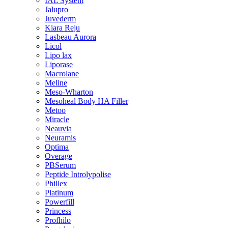
IAL System
Jalupro
Juvederm
Kiara Reju
Lasbeau Aurora
Licol
Lipo lax
Liporase
Macrolane
Meline
Meso-Wharton
Mesoheal Body HA Filler
Metoo
Miracle
Neauvia
Neuramis
Optima
Overage
PBSerum
Peptide Introlypolise
Phillex
Platinum
Powerfill
Princess
Profhilo