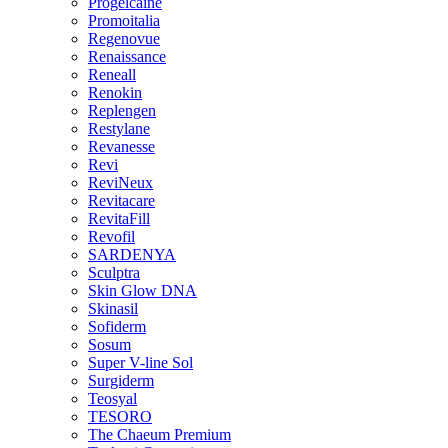
Progelcaine
Promoitalia
Regenovue
Renaissance
Reneall
Renokin
Replengen
Restylane
Revanesse
Revi
ReviNeux
Revitacare
RevitaFill
Revofil
SARDENYA
Sculptra
Skin Glow DNA
Skinasil
Sofiderm
Sosum
Super V-line Sol
Surgiderm
Teosyal
TESORO
The Chaeum Premium