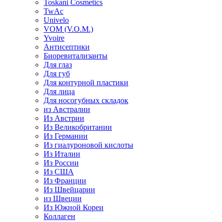
Toskani Cosmetics
TwAc
Univelo
VOM (V.O.M.)
Yvoire
Антисептики
Биоревитализанты
Для глаз
Для губ
Для контурной пластики
Для лица
Для носогубных складок
из Австралии
Из Австрии
Из Великобритании
Из Германии
Из гиалуроновой кислоты
Из Италии
Из России
Из США
Из Франции
Из Швейцарии
из Швеции
Из Южной Кореи
Коллаген