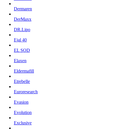
Dermaren
DerMaxx
DR.Lipo
Ejal 40
EL SOD
Elaxen
Eldermafill
Etrebelle
Euroresearch
Evasion
Evolution
Exclusive