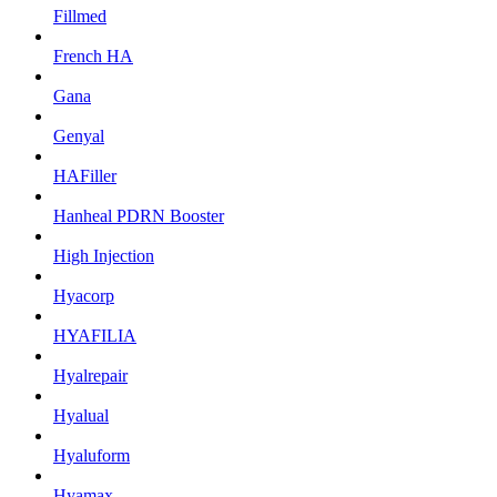
Fillmed
French HA
Gana
Genyal
HAFiller
Hanheal PDRN Booster
High Injection
Hyacorp
HYAFILIA
Hyalrepair
Hyalual
Hyaluform
Hyamax