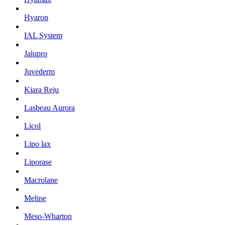
Hyaron
IAL System
Jalupro
Juvederm
Kiara Reju
Lasbeau Aurora
Licol
Lipo lax
Liporase
Macrolane
Meline
Meso-Wharton