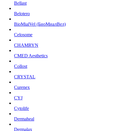
Bellast
Belotero
BioMialVel (БиоМиалВел)
Celosome
CHAMRYN
CMED Aesthetics
Collost
CRYSTAL
Curenex
CYJ
Cytolife
Dermaheal
Dermalax