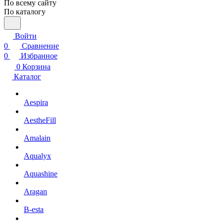
По всему сайту
По каталогу
Войти
0
Сравнение
0
Избранное
0
Корзина
Каталог
Aespira
AestheFill
Amalain
Aqualyx
Aquashine
Aragan
B-esta