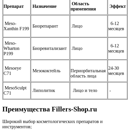
Область
Препарат
Назначение
Эффект
применения
Meso-
6-12
Биорепарант
Лицо
Xanthin F199
месяцев
Meso-
6-12
Wharton
Биоревитализант
Лицо
месяцев
P199
Mesoeye
24-30
Мезококтейль
Периорбитальная
C71
месяцев
область лица
MesoSculpt
Липолитик
Лицо и тело
-
C71
Преимущества Fillers-Shop.ru
Широкий выбор косметологических препаратов и
инструментов;