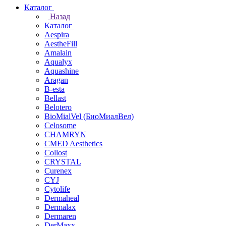
Каталог
Назад
Каталог
Aespira
AestheFill
Amalain
Aqualyx
Aquashine
Aragan
B-esta
Bellast
Belotero
BioMialVel (БиоМиалВел)
Celosome
CHAMRYN
CMED Aesthetics
Collost
CRYSTAL
Curenex
CYJ
Cytolife
Dermaheal
Dermalax
Dermaren
DerMaxx