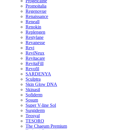
Progelcaine
Promoitalia
Regenovue
Renaissance
Reneall
Renokin
Replengen
Restylane
Revanesse
Revi
ReviNeux
Revitacare
RevitaFill
Revofil
SARDENYA
Sculptra
Skin Glow DNA
Skinasil
Sofiderm
Sosum
Super V-line Sol
Surgiderm
Teosyal
TESORO
The Chaeum Premium