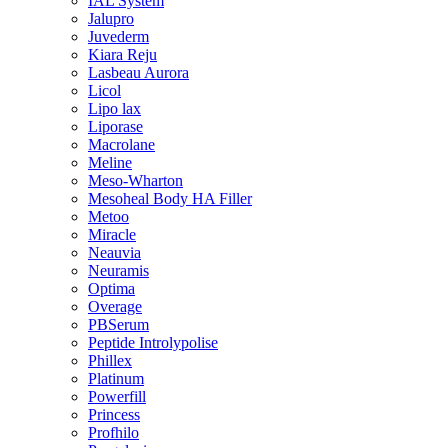
IAL System
Jalupro
Juvederm
Kiara Reju
Lasbeau Aurora
Licol
Lipo lax
Liporase
Macrolane
Meline
Meso-Wharton
Mesoheal Body HA Filler
Metoo
Miracle
Neauvia
Neuramis
Optima
Overage
PBSerum
Peptide Introlypolise
Phillex
Platinum
Powerfill
Princess
Profhilo