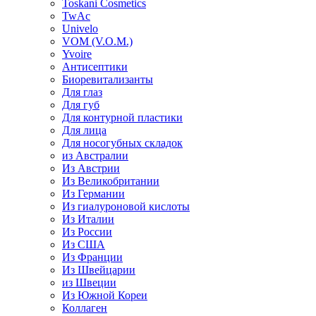
Toskani Cosmetics
TwAc
Univelo
VOM (V.O.M.)
Yvoire
Антисептики
Биоревитализанты
Для глаз
Для губ
Для контурной пластики
Для лица
Для носогубных складок
из Австралии
Из Австрии
Из Великобритании
Из Германии
Из гиалуроновой кислоты
Из Италии
Из России
Из США
Из Франции
Из Швейцарии
из Швеции
Из Южной Кореи
Коллаген