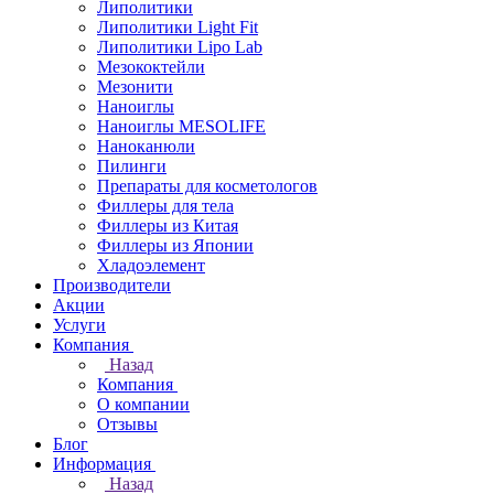
Липолитики
Липолитики Light Fit
Липолитики Lipo Lab
Мезококтейли
Мезонити
Наноиглы
Наноиглы MESOLIFE
Наноканюли
Пилинги
Препараты для косметологов
Филлеры для тела
Филлеры из Китая
Филлеры из Японии
Хладоэлемент
Производители
Акции
Услуги
Компания
Назад
Компания
О компании
Отзывы
Блог
Информация
Назад