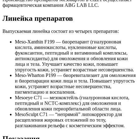
фармацевтическая компания ABG LAB LLC.
Линейка препаратов
Выпускаемая линейка состоит из четырех препаратов:
Meso-Xanthin F199 — биорепарант (гиалуроновая
кислота, аминокислоты, нуклеиновые кислоты,
фукоксантин, пептидный и витаминный комплексы,
антиоксиданты) для омоложения и обновления кожи
лица и тела. Улучшает качество кожи, повышает
упругость кожи, устраняет возрастные несовершенства.
Meso-Wharton P199 — биоревитализант для омоложения
и биорепарации кожи лица и тела. Повышает упругость
кожи, устраняет возрастные несовершенства,
пигментацию и воспаления.
Mesoeye C71 — мезококтейль (гиалуроновая кислота,
пептидный и NCTC-комплекс) для омоложения и
обновления кожи периорбитальной области лица.
MesoSculpt C71 — “непрямой” липокорректор для
расщепления жировых отложений по телу,
разглаживания рельефа с косметическим эффектом.
Показания