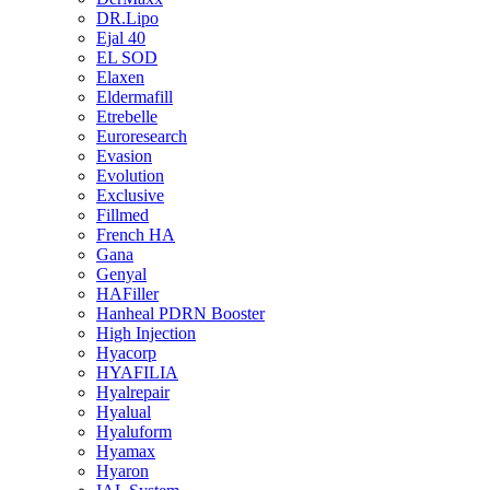
DR.Lipo
Ejal 40
EL SOD
Elaxen
Eldermafill
Etrebelle
Euroresearch
Evasion
Evolution
Exclusive
Fillmed
French HA
Gana
Genyal
HAFiller
Hanheal PDRN Booster
High Injection
Hyacorp
HYAFILIA
Hyalrepair
Hyalual
Hyaluform
Hyamax
Hyaron