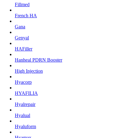
Fillmed
French HA
Gana
Genyal
HAFiller
Hanheal PDRN Booster
High Injection
Hyacorp
HYAFILIA
Hyalrepair
Hyalual
Hyaluform
Hyamax