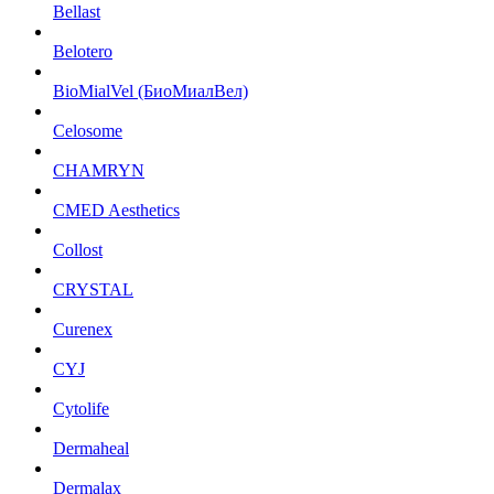
Bellast
Belotero
BioMialVel (БиоМиалВел)
Celosome
CHAMRYN
CMED Aesthetics
Collost
CRYSTAL
Curenex
CYJ
Cytolife
Dermaheal
Dermalax