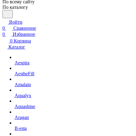
По всему сайту
По каталогу
Войти
0
Сравнение
0
Избранное
0
Корзина
Каталог
Aespira
AestheFill
Amalain
Aqualyx
Aquashine
Aragan
B-esta