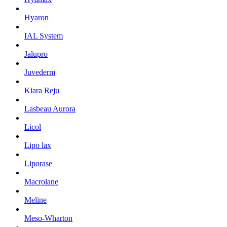
Hyaron
IAL System
Jalupro
Juvederm
Kiara Reju
Lasbeau Aurora
Licol
Lipo lax
Liporase
Macrolane
Meline
Meso-Wharton