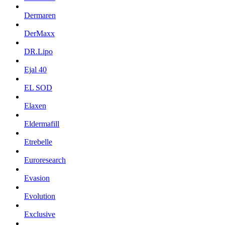
Dermaren
DerMaxx
DR.Lipo
Ejal 40
EL SOD
Elaxen
Eldermafill
Etrebelle
Euroresearch
Evasion
Evolution
Exclusive