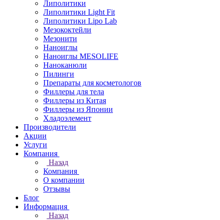
Липолитики
Липолитики Light Fit
Липолитики Lipo Lab
Мезококтейли
Мезонити
Наноиглы
Наноиглы MESOLIFE
Наноканюли
Пилинги
Препараты для косметологов
Филлеры для тела
Филлеры из Китая
Филлеры из Японии
Хладоэлемент
Производители
Акции
Услуги
Компания
Назад
Компания
О компании
Отзывы
Блог
Информация
Назад