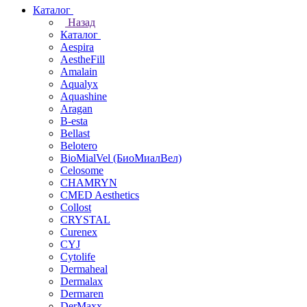
Каталог
Назад
Каталог
Aespira
AestheFill
Amalain
Aqualyx
Aquashine
Aragan
B-esta
Bellast
Belotero
BioMialVel (БиоМиалВел)
Celosome
CHAMRYN
CMED Aesthetics
Collost
CRYSTAL
Curenex
CYJ
Cytolife
Dermaheal
Dermalax
Dermaren
DerMaxx