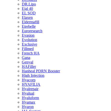
DR.Lipo
Ejal 40
EL SOD
Elaxen
Eldermafill
Etrebelle
Euroresearch
Evasion
Evolution
Exclusive
Fillmed
French HA
Gana
Genyal
HAFiller
Hanheal PDRN Booster
High Injection
Hyacorp
HYAFILIA
Hyalrepair
Hyalual
Hyaluform
Hyamax
Hyaron