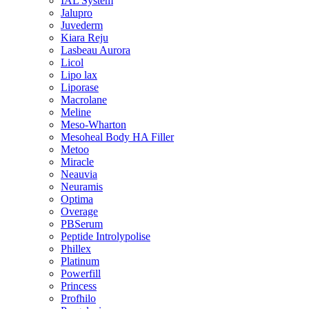
IAL System
Jalupro
Juvederm
Kiara Reju
Lasbeau Aurora
Licol
Lipo lax
Liporase
Macrolane
Meline
Meso-Wharton
Mesoheal Body HA Filler
Metoo
Miracle
Neauvia
Neuramis
Optima
Overage
PBSerum
Peptide Introlypolise
Phillex
Platinum
Powerfill
Princess
Profhilo