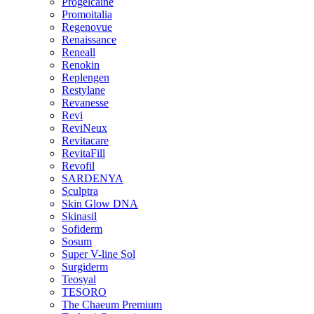
Progelcaine
Promoitalia
Regenovue
Renaissance
Reneall
Renokin
Replengen
Restylane
Revanesse
Revi
ReviNeux
Revitacare
RevitaFill
Revofil
SARDENYA
Sculptra
Skin Glow DNA
Skinasil
Sofiderm
Sosum
Super V-line Sol
Surgiderm
Teosyal
TESORO
The Chaeum Premium