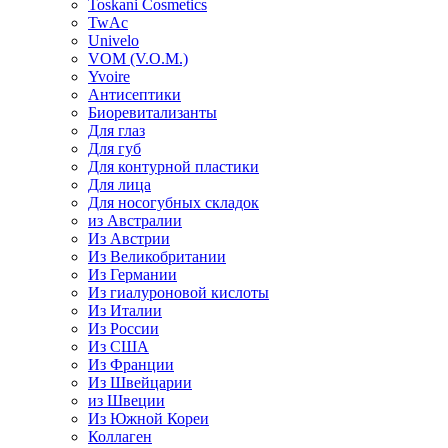
Toskani Cosmetics
TwAc
Univelo
VOM (V.O.M.)
Yvoire
Антисептики
Биоревитализанты
Для глаз
Для губ
Для контурной пластики
Для лица
Для носогубных складок
из Австралии
Из Австрии
Из Великобритании
Из Германии
Из гиалуроновой кислоты
Из Италии
Из России
Из США
Из Франции
Из Швейцарии
из Швеции
Из Южной Кореи
Коллаген