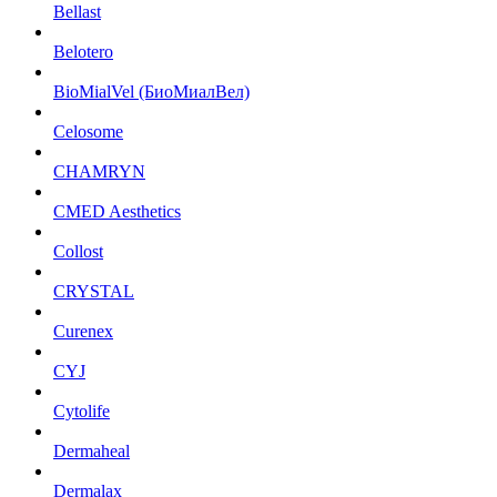
Bellast
Belotero
BioMialVel (БиоМиалВел)
Celosome
CHAMRYN
CMED Aesthetics
Collost
CRYSTAL
Curenex
CYJ
Cytolife
Dermaheal
Dermalax