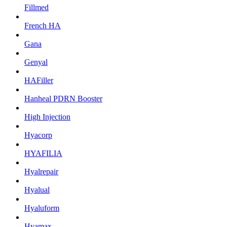
Fillmed
French HA
Gana
Genyal
HAFiller
Hanheal PDRN Booster
High Injection
Hyacorp
HYAFILIA
Hyalrepair
Hyalual
Hyaluform
Hyamax