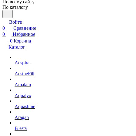
По всему сайту
По каталогу
Войти
0
Сравнение
0
Избранное
0
Корзина
Каталог
Aespira
AestheFill
Amalain
Aqualyx
Aquashine
Aragan
B-esta