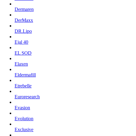
Dermaren
DerMaxx
DR.Lipo
Ejal 40
EL SOD
Elaxen
Eldermafill
Etrebelle
Euroresearch
Evasion
Evolution
Exclusive