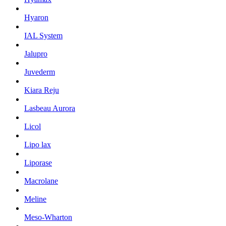
Hyaron
IAL System
Jalupro
Juvederm
Kiara Reju
Lasbeau Aurora
Licol
Lipo lax
Liporase
Macrolane
Meline
Meso-Wharton